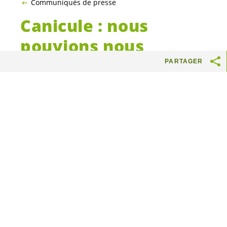
Communiqués de presse
Canicule : nous
pouvions nous
préparer
PARTAGER
Alors que nous entrons dans une
troisième canicule, nous dénonçons
les choix politiques qui ont conduit
à une situation mettant en danger
les
habitant·e·s
du canton. Les
vagues de chaleur se succèdent,
conséquences du dérèglement
climatique et d’une urbanisation