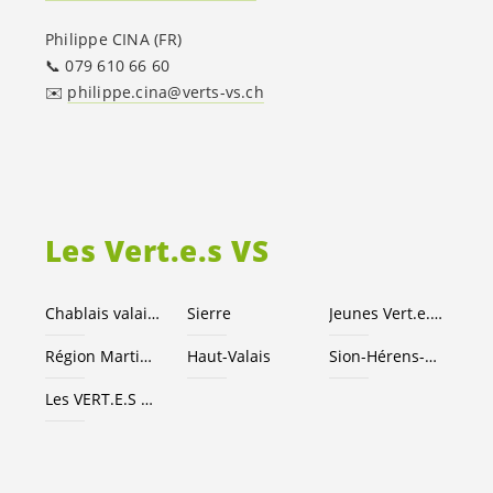
Philippe CINA (FR)
📞 079 610 66 60
✉️
philippe.cina@verts-vs.ch
Les
Vert.e.s
VS
Chablais valaisan
Sierre
Jeunes
Vert.e
.
x.s
Région Martigny
Haut-Valais
Sion-Hérens-Conthey
Les
VERT.E.S
suisses