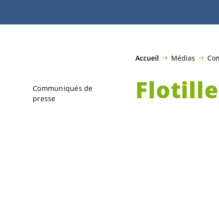
Accueil
Médias
Com
Flotill
Communiqués de
presse
indign
Morar
Le mardi 19 mai, l
été interpellés da
vidéos sont ensui