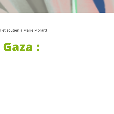
on et soutien à Marie Morard
 Gaza :
 Marie
la pour Gaza » ont
nne. Diverses
t dégradant des