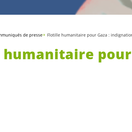
muniqués de presse
Flotille humanitaire pour Gaza : indignati
e humanitaire pour
ation et soutien à
d
es derniers bateaux de la « Global Sumud Flotil
ns les eaux internationales par l’armée israélie
te apparues montrant le traitement inhumain e