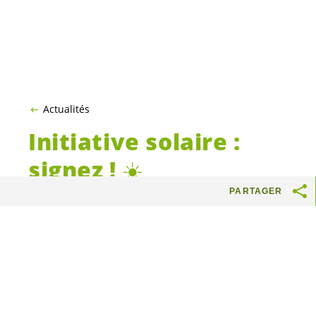
Actualités
Initiative solaire :
signez ! ☀️
PARTAGER
☀️☀️☀️☀️☀️☀️☀️☀️☀️☀️☀️☀️☀️☀️☀️☀️☀️☀️
☀️☀️☀️☀️☀️☀️☀️☀️☀️
Voilà le topo :
Depuis des années, le
Parlement freine le développement de
l’énergie solaire et donc le tournant