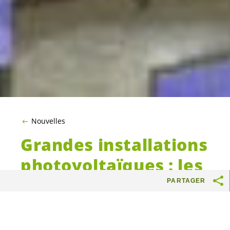
Nouvelles
Grandes installations
photovoltaïques : les
Vert·e·s
Valais
PARTAGER
lancent le
référendum