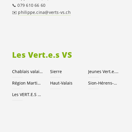
📞 079 610 66 60
✉️
philippe.cina@verts-vs.ch
Les
Vert.e.s
VS
Chablais valaisan
Sierre
Jeunes
Vert.e
.
x.s
Région Martigny
Haut-Valais
Sion-Hérens-Conthey
Les
VERT.E.S
suisses