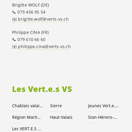
Brigitte WOLF (DE)
📞 079 456 95 54
✉️ brigitte.wolf@verts-vs.ch
Philippe CINA (FR)
📞 079 610 66 60
✉️
philippe.cina@verts-vs.ch
Les
Vert.e.s
VS
Chablais valaisan
Sierre
Jeunes
Vert.e
.
x.s
Région Martigny
Haut-Valais
Sion-Hérens-Conthey
Les
VERT.E.S
suisses