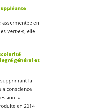
suppléante
été assermentée en
des
Vert·e·s
, elle
scolarité
degré général et
 supprimant la
 a conscience
fession
. »
roduite en 2014