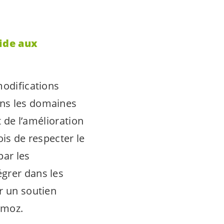
aide aux
modifications
ans les domaines
t de l’amélioration
ois de respecter le
par les
égrer dans les
r un soutien
imoz.