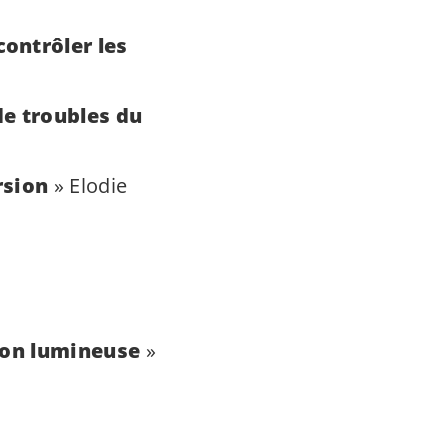
ontrôler les
de troubles du
rsion
» Elodie
tion lumineuse
»