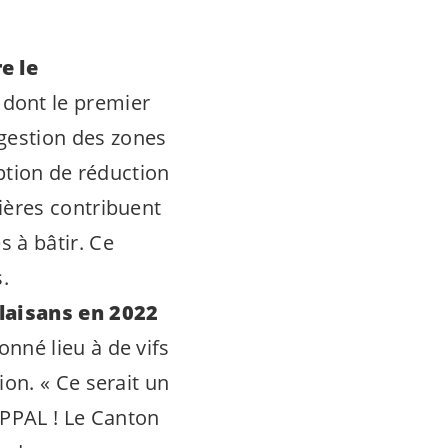
e le
 dont le premier
gestion des zones
option de réduction
ières contribuent
 à bâtir. Ce
.
alaisans en 2022
nné lieu à de vifs
ion. «
Ce serait un
PPAL ! Le Canton