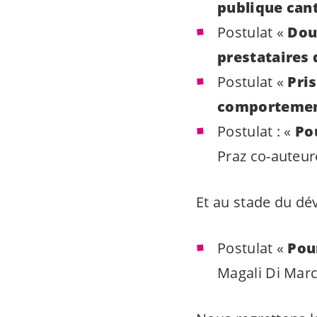
publique can
Postulat «
Dou
prestataires
Postulat «
Pri
comportemen
Postulat : «
Po
Praz co-auteur
Et au stade du dé
Postulat «
Pou
Magali Di Mar