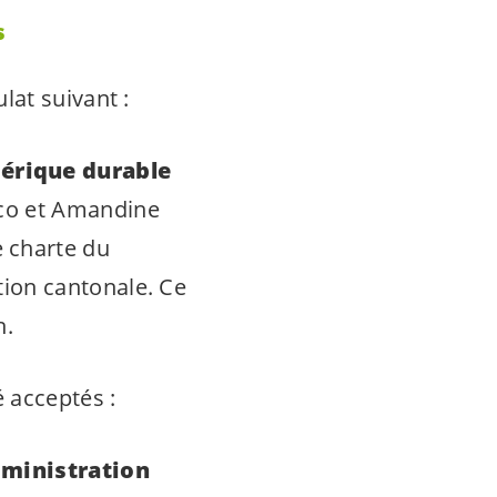
s
lat suivant :
érique durable
rco et Amandine
 charte du
tion cantonale. Ce
n.
 acceptés :
dministration