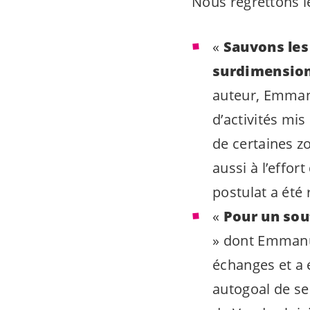
Nous regrettons le
«
Sauvons les 
surdimension
auteur, Emman
d’activités mis
de certaines z
aussi à l’effo
postulat a été 
«
Pour un sou
» dont Emmanue
échanges et a 
autogoal de se