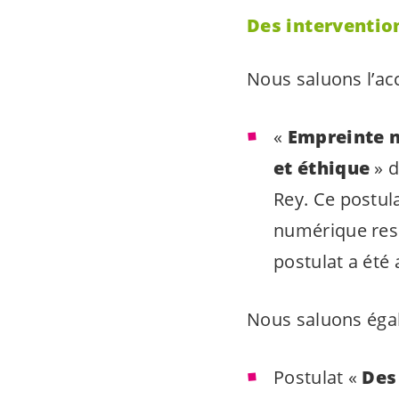
Des interventio
Nous saluons l’ac
«
Empreinte n
et éthique
» 
Rey. Ce postu
numérique resp
postulat a été 
Nous saluons égal
Postulat «
Des