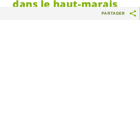
dans le haut-marais
du Simplon (zone
PARTAGER
protégée)
Le conseiller national Christophe
Clivaz et la députée Haut-
valaisanne Brigitte Wolf (
Vert.e.s
)
demandent des explications après
un raté de l’armée dans une zone
protégée. Ne vaudrait-il pas mieux
renoncer à tirer dans ce genre
d’endroit?