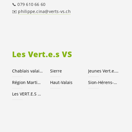
📞 079 610 66 60
✉️
philippe.cina@verts-vs.ch
Les
Vert.e.s
VS
Chablais valaisan
Sierre
Jeunes
Vert.e
.
x.s
Région Martigny
Haut-Valais
Sion-Hérens-Conthey
Les
VERT.E.S
suisses