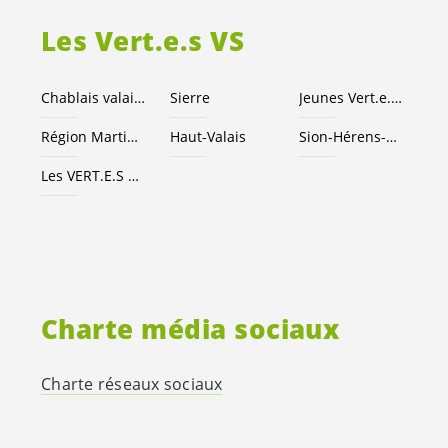
Les
Vert.e.s
VS
Chablais valaisan
Sierre
Jeunes
Vert.e
.
x.s
Région Martigny
Haut-Valais
Sion-Hérens-Conthey
Les
VERT.E.S
suisses
Charte média sociaux
Charte réseaux sociaux