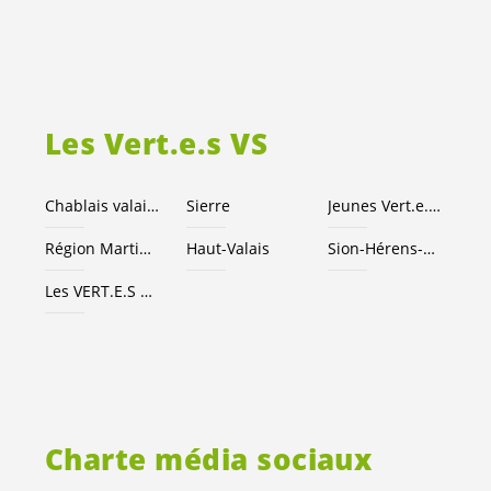
Les
Vert.e.s
VS
Chablais valaisan
Sierre
Jeunes
Vert.e
.
x.s
Région Martigny
Haut-Valais
Sion-Hérens-Conthey
Les
VERT.E.S
suisses
Charte média sociaux