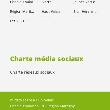
Chablais valaisan
Sierre
Jeunes
Vert.e
.
x.s
Région Martigny
Haut-Valais
Sion-Hérens-Conthey
Les
VERT.E.S
suisses
Charte média sociaux
Charte réseaux sociaux
© 2026 Les VERT·E·S Valais
Chablais valaisan
Région Martigny