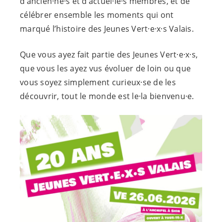
d’ancien·
ne·s
et d’actuel·
le·s
membres, et de
célébrer ensemble les moments qui ont
marqué l’histoire des Jeunes
Vert·e
·
x·s
Valais.
Que vous ayez fait partie des Jeunes
Vert·e
·
x·s
,
que vous les ayez vus évoluer de loin ou que
vous soyez simplement
curieux·se
de les
découvrir, tout le monde est le·la
bienvenu·e
.