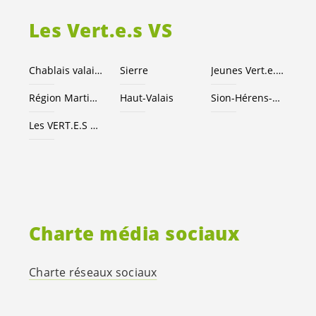
Les
Vert.e.s
VS
Chablais valaisan
Sierre
Jeunes
Vert.e
.
x.s
Région Martigny
Haut-Valais
Sion-Hérens-Conthey
Les
VERT.E.S
suisses
Charte média sociaux
Charte réseaux sociaux