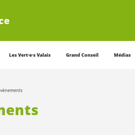
ce
Les Vert·e·s Valais
Grand Conseil
Médias
Évènements
ments