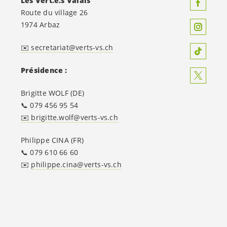
Les
Vert.e.s
Valais
Route du village 26
1974 Arbaz
✉️ secretariat@verts-vs.ch
Présidence :
Brigitte WOLF (DE)
📞 079 456 95 54
✉️ brigitte.wolf@verts-vs.ch
Philippe CINA (FR)
📞 079 610 66 60
✉️
philippe.cina@verts-vs.ch