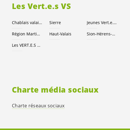
Les
Vert.e.s
VS
Chablais valaisan
Sierre
Jeunes
Vert.e
.
x.s
Région Martigny
Haut-Valais
Sion-Hérens-Conthey
Les
VERT.E.S
suisses
Charte média sociaux
Charte réseaux sociaux