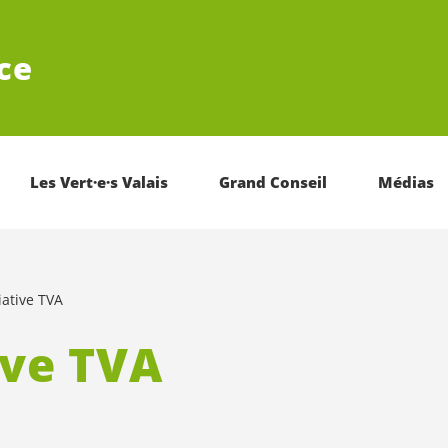
ce
Les Vert·e·s Valais
Grand Conseil
Médias
tiative TVA
ive TVA