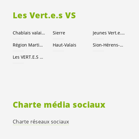
Les
Vert.e.s
VS
Chablais valaisan
Sierre
Jeunes
Vert.e
.
x.s
Région Martigny
Haut-Valais
Sion-Hérens-Conthey
Les
VERT.E.S
suisses
Charte média sociaux
Charte réseaux sociaux