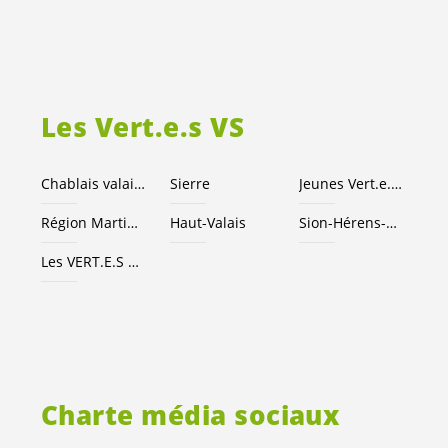
Les
Vert.e.s
VS
Chablais valaisan
Sierre
Jeunes
Vert.e
.
x.s
Région Martigny
Haut-Valais
Sion-Hérens-Conthey
Les
VERT.E.S
suisses
Charte média sociaux