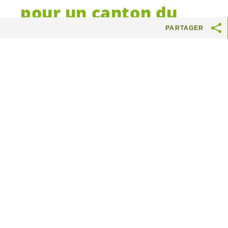
pour un canton du
Valais sans grand
PARTAGER
prédateur
La gestion des espèces protégées
est de compétence fédérale. Le
Valais ne peut pas passer outre et
gérer sa faune sauvage tout seul.
Une initiative inutile et absurde
Le 27 septembre 2020 le peuple suisse refusait
la révision de la Loi sur la chasse, soucieux
d’une meilleure conservation de la