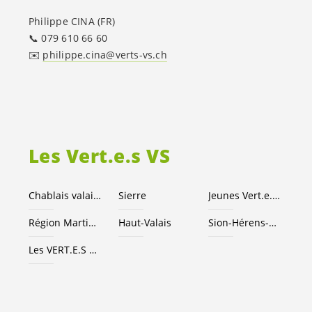
Philippe CINA (FR)
📞 079 610 66 60
✉️
philippe.cina@verts-vs.ch
Les
Vert.e.s
VS
Chablais valaisan
Sierre
Jeunes
Vert.e
.
x.s
Région Martigny
Haut-Valais
Sion-Hérens-Conthey
Les
VERT.E.S
suisses