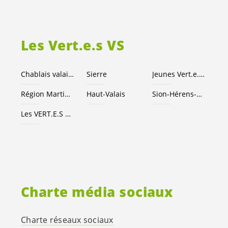
Les
Vert.e.s
VS
Chablais valaisan
Sierre
Jeunes
Vert.e
.
x.s
Région Martigny
Haut-Valais
Sion-Hérens-Conthey
Les
VERT.E.S
suisses
Charte média sociaux
Charte réseaux sociaux