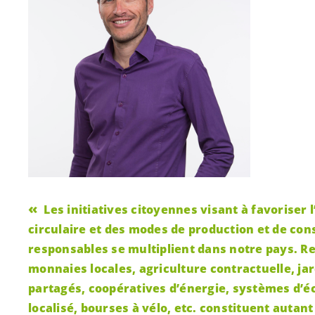
Les initiatives citoyennes visant à favoriser
circulaire et des modes de production et de c
responsables se multiplient dans notre pays. Re
monnaies locales, agriculture contractuelle, ja
partagés, coopératives d’énergie, systèmes d’
localisé, bourses à vélo, etc. constituent autan