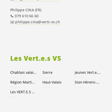
Philippe CINA (FR)
📞 079 610 66 60
✉️
philippe.cina@verts-vs.ch
Les
Vert.e.s
VS
Chablais valaisan
Sierre
Jeunes
Vert.e
.
x.s
Région Martigny
Haut-Valais
Sion-Hérens-Conthey
Les
VERT.E.S
suisses