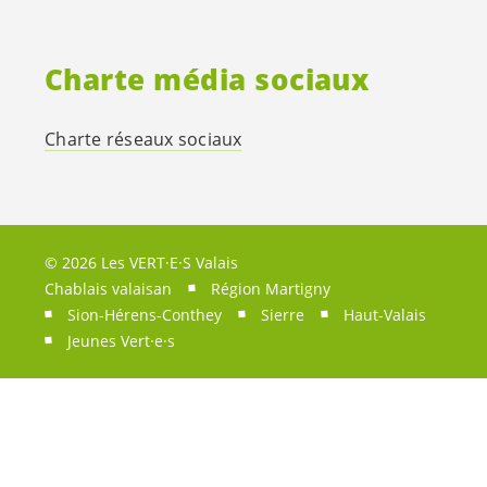
Charte média sociaux
Charte réseaux sociaux
© 2026 Les VERT·E·S Valais
Chablais valaisan
Région Martigny
Sion-Hérens-Conthey
Sierre
Haut-Valais
Jeunes
Vert·e·s